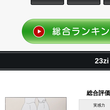
23zi
総合評
実感力