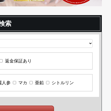
検索
返金保証あり
麗人参
マカ
亜鉛
シトルリン